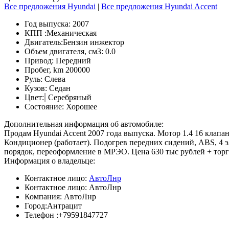
Все предложения Hyundai
|
Все предложения Hyundai Accent
Год выпуска:
2007
КПП :
Механическая
Двигатель:
Бензин инжектор
Объем двигателя, см3:
0.0
Привод:
Передний
Пробег, km
200000
Руль:
Слева
Кузов:
Седан
Цвет:
Серебряный
Состояние:
Хорошее
Дополнительная информация об автомобиле:
Продам Hyundai Accent 2007 года выпуска. Мотор 1.4 16 клапа
Кондиционер (работает). Подогрев передних сидений, ABS, 4 
порядок, переоформление в МРЭО. Цена 630 тыс рублей + торг
Информация о владельце:
Контактное лицо:
АвтоЛнр
Контактное лицо:
АвтоЛнр
Компания:
АвтоЛнр
Город:
Антрацит
Телефон :
+79591847727