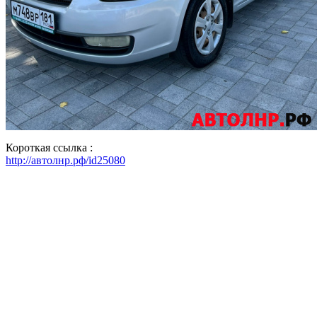
Короткая ссылка :
http://автолнр.рф/id25080