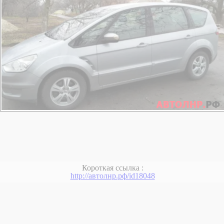
Короткая ссылка :
http://автолнр.рф/id18048