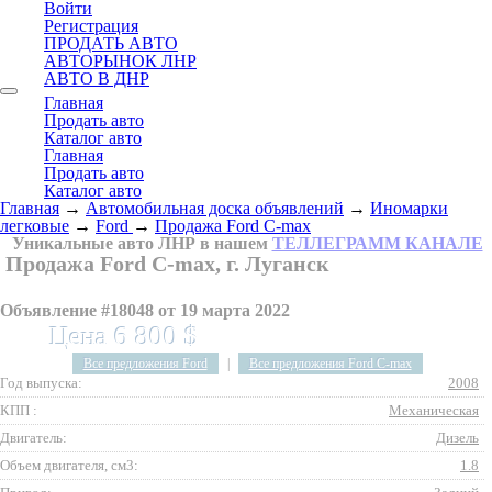
Войти
Регистрация
ПРОДАТЬ АВТО
АВТОРЫНОК ЛНР
АВТО В ДНР
Главная
Продать авто
Каталог авто
Главная
Продать авто
Каталог авто
Главная
→
Автомобильная доска объявлений
→
Иномарки
легковые
→
Ford
→
Продажа Ford C-max
Уникальные авто ЛНР в нашем
ТЕЛЛЕГРАММ КАНАЛЕ
Продажа Ford C-max, г. Луганск
Объявление #18048 от 19 марта 2022
Цена 6 800 $
Все предложения Ford
|
Все предложения Ford C-max
Год выпуска:
2008
КПП :
Механическая
Двигатель:
Дизель
Объем двигателя, см3:
1.8