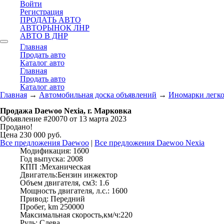
Войти
Регистрация
ПРОДАТЬ АВТО
АВТОРЫНОК ЛНР
АВТО В ДНР
Главная
Продать авто
Каталог авто
Главная
Продать авто
Каталог авто
Главная
→
Автомобильная доска объявлений
→
Иномарки легк
Продажа Daewoo Nexia, г. Марковка
Объявление #20070 от 13 марта 2023
Продано!
Цена 230 000 руб.
Все предложения Daewoo
|
Все предложения Daewoo Nexia
Модификация:
1б00
Год выпуска:
2008
КПП :
Механическая
Двигатель:
Бензин инжектор
Объем двигателя, см3:
1.6
Мощность двигателя, л.с.:
1600
Привод:
Передний
Пробег, km
250000
Максимальная скорость,км/ч:
220
Руль:
Слева