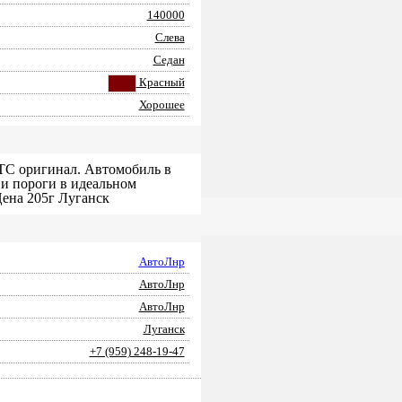
140000
Слева
Седан
Красный
Хорошее
ПТС оригинал. Автомобиль в
 и пороги в идеальном
Цена 205г Луганск
АвтоЛнр
АвтоЛнр
АвтоЛнр
Луганск
+7 (959) 248-19-47