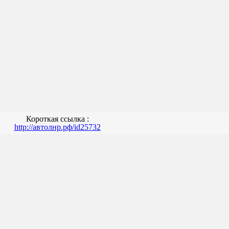
Короткая ссылка :
http://автолнр.рф/id25732