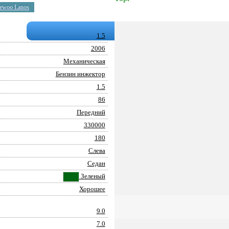
ewoo Lanos
1.5
2006
Механическая
Бензин инжектор
1.5
86
Передний
330000
180
Слева
Седан
Зеленый
Хорошее
9.0
7.0