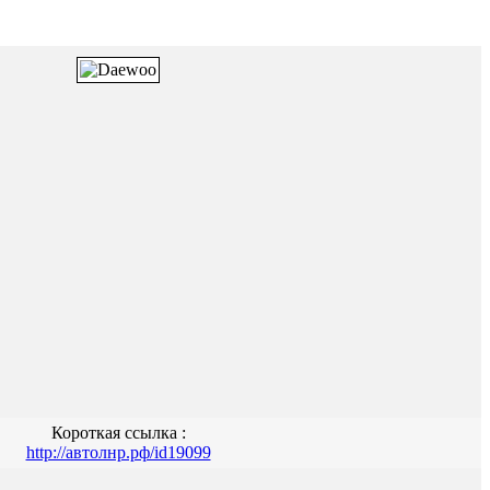
Короткая ссылка :
http://автолнр.рф/id19099