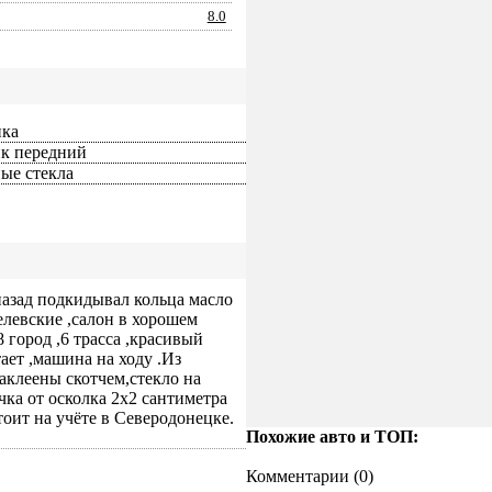
8.0
ика
к передний
ые стекла
назад подкидывал кольца масло
елевские ,салон в хорошем
8 город ,6 трасса ,красивый
ает ,машина на ходу .Из
аклеены скотчем,стекло на
чка от осколка 2х2 сантиметра
тоит на учёте в Северодонецке.
Похожие авто и ТОП:
ПОДАТЬ
Комментарии (
0
)