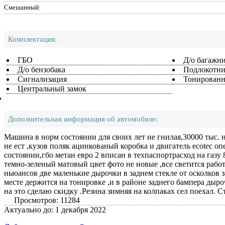
Смешанный:
Комплектация:
ГБО
Д/о багажн
Д/о бензобака
Подлокотни
Сигнализация
Тонированн
Центральный замок
Дополнительная информация об автомобиле:
Машина в норм состоянии для своих лет не гнилая,30000 тыс. 
не ест ,кузов поляк ацинкованый коробка и двигатель ecotec оп
состоянии,гбо метан евро 2 вписан в техпаспортрасход на газу 
темно-зеленый матовый цвет фото не новые ,все светится работ
ньюансов две маленькие дырочки в заднем стекле от осколков з
месте держится на тонировке ,и в районе заднего бампера дыро
на это сделаю скидку .Резина зимняя на колпаках сел поехал. С
Просмотров: 11284
Актуально до: 1 декабря 2022