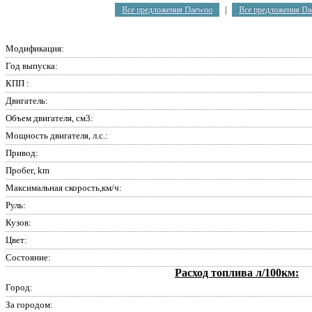
Все предложения Daewoo
|
Все предложения Da
Модификация:
Год выпуска:
КПП :
Двигатель:
Объем двигателя, см3:
Мощность двигателя, л.с.:
Привод:
Пробег, km
Максимальная скорость,км/ч:
Руль:
Кузов:
Цвет:
Состояние:
Расход топлива л/100км:
Город:
За городом: