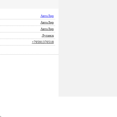
АвтоЛнр
АвтоЛнр
АвтоЛнр
Луганск
+79591370518
ПОДАТЬ ЗАЯВКУ