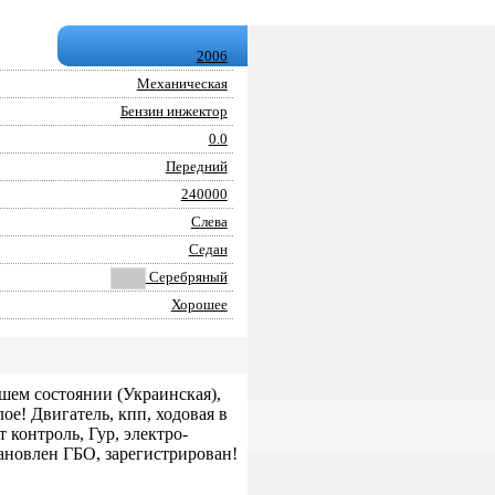
2006
Механическая
Бензин инжектор
0.0
Передний
240000
Слева
Седан
Серебряный
Хорошее
рошем состоянии (Украинская),
ое! Двигатель, кпп, ходовая в
 контроль, Гур, электро-
тановлен ГБО, зарегистрирован!