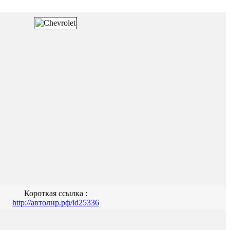
Короткая ссылка :
http://автолнр.рф/id25336