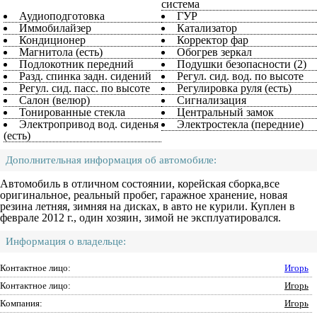
система
Аудиоподготовка
ГУР
Иммобилайзер
Катализатор
Кондиционер
Корректор фар
Магнитола (есть)
Обогрев зеркал
Подлокотник передний
Подушки безопасности (2)
Разд. спинка задн. сидений
Регул. сид. вод. по высоте
Регул. сид. пасс. по высоте
Регулировка руля (есть)
Салон (велюр)
Сигнализация
Тонированные стекла
Центральный замок
Электропривод вод. сиденья
Электростекла (передние)
(есть)
Дополнительная информация об автомобиле:
Автомобиль в отличном состоянии, корейская сборка,все
оригинальное, реальный пробег, гаражное хранение, новая
резина летняя, зимняя на дисках, в авто не курили. Куплен в
феврале 2012 г., один хозяин, зимой не эксплуатировался.
Информация о владельце:
Контактное лицо:
Игорь
Контактное лицо:
Игорь
Компания:
Игорь