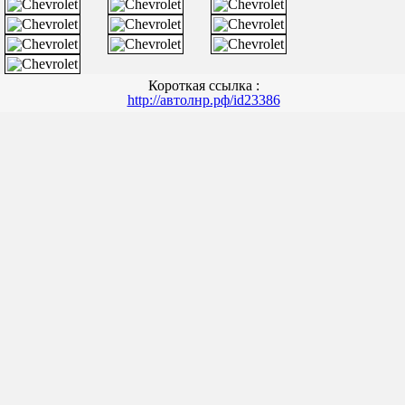
Короткая ссылка :
http://автолнр.рф/id23386