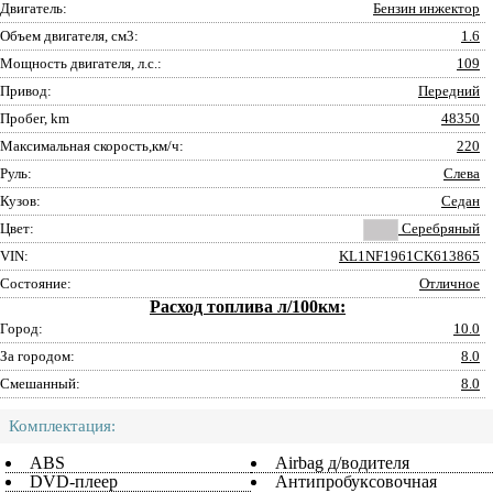
Двигатель:
Бензин инжектор
Объем двигателя, см3:
1.6
Мощность двигателя, л.с.:
109
Привод:
Передний
Пробег, km
48350
Максимальная скорость,км/ч:
220
Руль:
Слева
Кузов:
Седан
Цвет:
Серебряный
VIN:
KL1NF1961CK613865
Состояние:
Отличное
Расход топлива л/100км:
Город:
10.0
За городом:
8.0
Смешанный:
8.0
Комплектация:
ABS
Airbag д/водителя
DVD-плеер
Антипробуксовочная