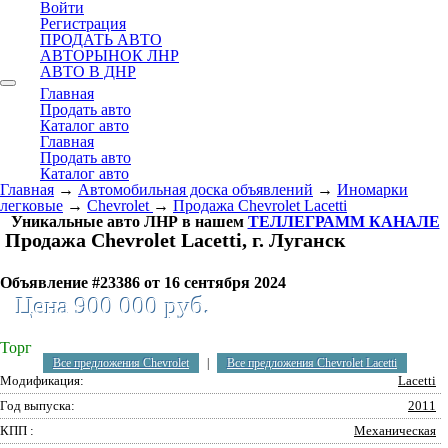
Войти
Регистрация
ПРОДАТЬ АВТО
АВТОРЫНОК ЛНР
АВТО В ДНР
Главная
Продать авто
Каталог авто
Главная
Продать авто
Каталог авто
Главная
→
Автомобильная доска объявлений
→
Иномарки
легковые
→
Chevrolet
→
Продажа Chevrolet Lacetti
Уникальные авто ЛНР в нашем
ТЕЛЛЕГРАММ КАНАЛЕ
Продажа Chevrolet Lacetti, г. Луганск
Объявление #23386 от 16 сентября 2024
Цена 900 000 руб.
Торг
Все предложения Chevrolet
|
Все предложения Chevrolet Lacetti
Модификация:
Lacetti
Год выпуска:
2011
КПП :
Механическая