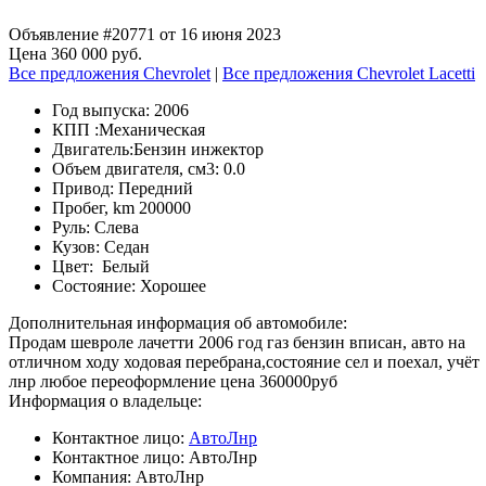
Объявление #20771 от 16 июня 2023
Цена 360 000 руб.
Все предложения Chevrolet
|
Все предложения Chevrolet Lacetti
Год выпуска:
2006
КПП :
Механическая
Двигатель:
Бензин инжектор
Объем двигателя, см3:
0.0
Привод:
Передний
Пробег, km
200000
Руль:
Слева
Кузов:
Седан
Цвет:
Белый
Состояние:
Хорошее
Дополнительная информация об автомобиле:
Продам шевроле лачетти 2006 год газ бензин вписан, авто на
отличном ходу ходовая перебрана,состояние сел и поехал, учёт
лнр любое переоформление цена 360000руб
Информация о владельце:
Контактное лицо:
АвтоЛнр
Контактное лицо:
АвтоЛнр
Компания:
АвтоЛнр