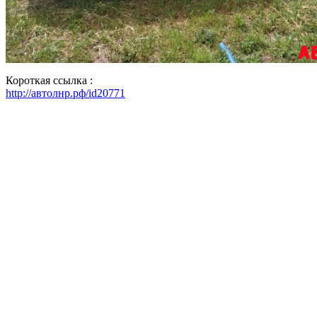
Короткая ссылка :
http://автолнр.рф/id20771