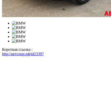
Короткая ссылка :
http://автолнр.рф/id23397