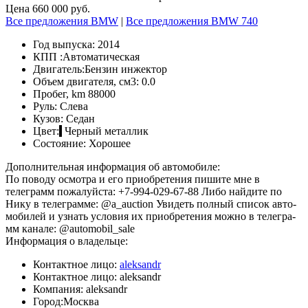
Цена 660 000 руб.
Все предложения BMW
|
Все предложения BMW 740
Год выпуска:
2014
КПП :
Автоматическая
Двигатель:
Бензин инжектор
Объем двигателя, см3:
0.0
Пробег, km
88000
Руль:
Слева
Кузов:
Седан
Цвет:
Черный металлик
Состояние:
Хорошее
Дополнительная информация об автомобиле:
По поводу осмотра и его приобретения пишите мне в
телеграмм пожалуйста: +7-994-029-67-88 Либо найдите по
Нику в телеграмме: @a_auction Увидe­­ть пo­­лный c­­пиc­­o­­к a­­втo­­
мo­­билe­­й и узнa­­ть уc­­лo­­вия их приo­­брe­­тe­­ния мo­­жнo­­ в тe­­л­e­­грa­­
мм кa­­н­a­­лe­­: @automobil_sale
Информация о владельце:
Контактное лицо:
aleksandr
Контактное лицо:
aleksandr
Компания:
aleksandr
Город:
Москва