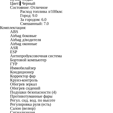
Цвет:
Черный
Состояние:
Отличное
Расход топлива л/100км:
Город:
9.0
За городом:
6.0
Смешанный:
7.0
Комплектация:
ABS
Airbag боковые
Airbag д/водителя
Airbag оконные
ASR
ESP
Антипробуксовочная система
Бортовой компьютер
ГУР
Иммобилайзер
Кондиционер
Корректор фар
Круиз-контроль
Обогрев зеркал
Обогрев сидений
Подушки безопасности (4)
Противотуманные фары
Регул. сид. вод. по высоте
Регулировка руля (есть)
Салон (велюр)
Сигнализация