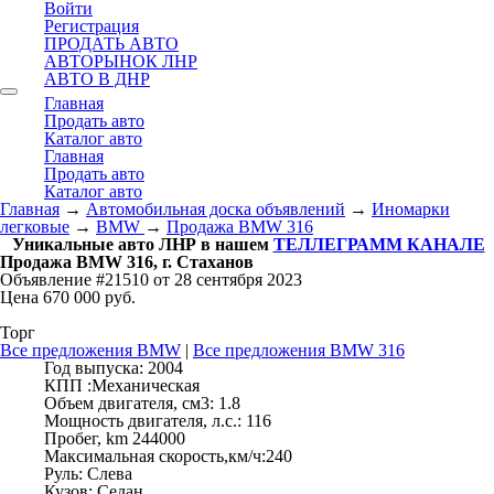
Войти
Регистрация
ПРОДАТЬ АВТО
АВТОРЫНОК ЛНР
АВТО В ДНР
Главная
Продать авто
Каталог авто
Главная
Продать авто
Каталог авто
Главная
→
Автомобильная доска объявлений
→
Иномарки
легковые
→
BMW
→
Продажа BMW 316
Уникальные авто ЛНР в нашем
ТЕЛЛЕГРАММ КАНАЛЕ
Продажа BMW 316, г. Стаханов
Объявление #21510 от 28 сентября 2023
Цена 670 000 руб.
Торг
Все предложения BMW
|
Все предложения BMW 316
Год выпуска:
2004
КПП :
Механическая
Объем двигателя, см3:
1.8
Мощность двигателя, л.с.:
116
Пробег, km
244000
Максимальная скорость,км/ч:
240
Руль:
Слева
Кузов:
Седан