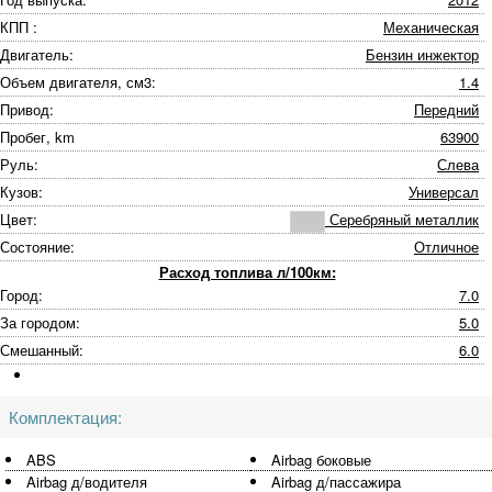
КПП :
Механическая
Двигатель:
Бензин инжектор
Объем двигателя, см3:
1.4
Привод:
Передний
Пробег, km
63900
Руль:
Слева
Кузов:
Универсал
Цвет:
Серебряный металлик
Состояние:
Отличное
Расход топлива л/100км:
Город:
7.0
За городом:
5.0
Смешанный:
6.0
Комплектация:
ABS
Airbag боковые
Airbag д/водителя
Airbag д/пассажира