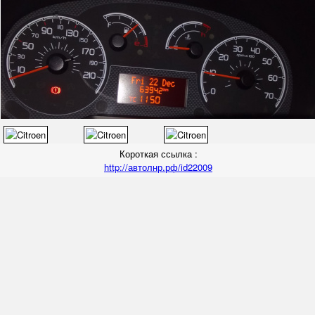
Короткая ссылка :
http://автолнр.рф/id22009