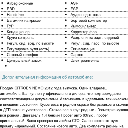
Airbag оконные
ASR
EBD
ESP
Handsfree
Аудиоподготовка
Багажник на крыше
Бортовой компьютер
ГУР
Иммобилайзер
Кондиционер
Корректор фар
Круиз-контроль
Разд. спинка задн. сидений
Регул. сид. вод. по высоте
Регул. сид. пасс. по высоте
Регулировка руля (есть)
Сигнализация
Сотовый телефон
Фаркоп
Центральный замок
Электроантенна
Дополнительная информация об автомобиле:
Продам CITROEN NEMO 2012 года выпуска. Один владелец,
автомобиль был куплен у официального дилера, что подтверждается
соответствующими документами. Автомобиль в идеальном техническом
и внешнем состоянии. Кузов весь в родном окрасе без рыжиков и сколов
в ДТП авто не участвовал . Стекла все в круг родные . Геометрия кузова
вся ровная . Двигатель 1.4 бензин Пробег авто 63тыс , пробег
оригинальный- Ваша проверка на любом СТО. Салон соответствует
пробегу -идеальный. Состояние нового авто. Два комплекта резины на