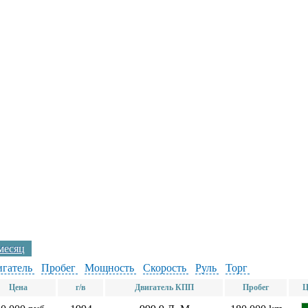
 месяц
гатель
Пробег
Мощность
Скорость
Руль
Торг
Цена
г/в
Двигатель КПП
Пробег
Ц