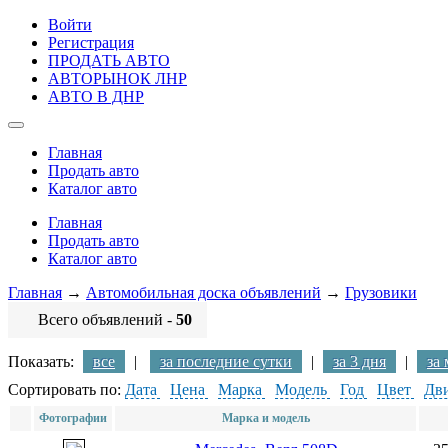
Войти
Регистрация
ПРОДАТЬ АВТО
АВТОРЫНОК ЛНР
АВТО В ДНР
Главная
Продать авто
Каталог авто
Главная
Продать авто
Каталог авто
Главная
→
Автомобильная доска объявлений
→
Грузовики
Всего объявлений -
50
Показать:
все
|
за последние сутки
|
за 3 дня
|
за
Сортировать по:
Дата
Цена
Марка
Модель
Год
Цвет
Дви
Фотографии
Марка и модель