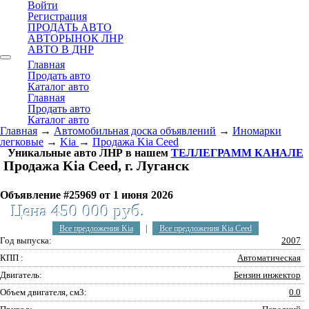
Войти
Регистрация
ПРОДАТЬ АВТО
АВТОРЫНОК ЛНР
АВТО В ДНР
Главная
Продать авто
Каталог авто
Главная
Продать авто
Каталог авто
Главная
→
Автомобильная доска объявлений
→
Иномарки
легковые
→
Kia
→
Продажа Kia Ceed
Уникальные авто ЛНР в нашем
ТЕЛЛЕГРАММ КАНАЛЕ
Продажа Kia Ceed, г. Луганск
Объявление #25969 от 1 июня 2026
Цена 450 000 руб.
Все предложения Kia
|
Все предложения Kia Ceed
Год выпуска:
2007
КПП :
Автоматическая
Двигатель:
Бензин инжектор
Объем двигателя, см3:
0.0